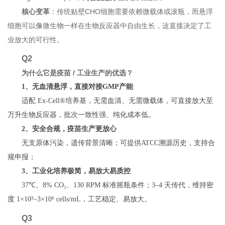
核心变革
：传统贴壁CHO细胞需要依赖微载体或滚瓶，而悬浮
细胞可以像微生物一样在生物反应器中自由生长，这直接决定了工
业放大的可行性。
Q2
为什么它是疫苗 / 工业生产的优选？
1、
无血清悬浮，直接对接GMP产能
适配 Ex‑Cell®培养基，无需血清、无需微载体，可直接放大至
万升生物反应器，批次一致性强、纯化成本低。
2、
安全合规，疫苗生产更放心
无支原体污染，遗传背景清晰；可提供ATCC溯源历史，支持合
规申报；
3、
工业化培养极简，易放大易质控
37℃、8% CO₂、130 RPM 标准摇瓶条件；3–4 天传代，维持密
度 1×10⁵–3×10⁶ cells/mL，工艺稳定、易放大。
Q3