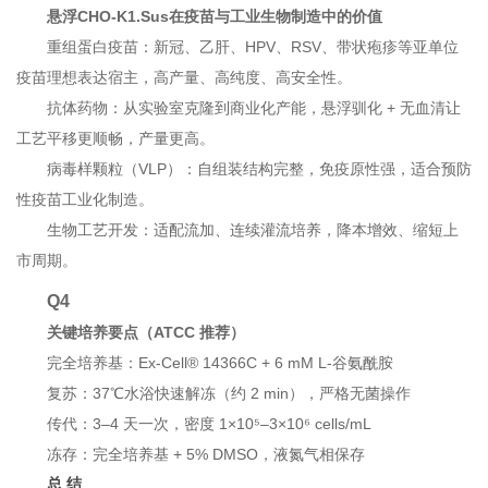
悬浮CHO-K1.Sus在疫苗与工业生物制造中的价值
重组蛋白疫苗：新冠、乙肝、HPV、RSV、带状疱疹等亚单位
疫苗理想表达宿主，高产量、高纯度、高安全性。
抗体药物：从实验室克隆到商业化产能，悬浮驯化 + 无血清让
工艺平移更顺畅，产量更高。
病毒样颗粒（VLP）：自组装结构完整，免疫原性强，适合预防
性疫苗工业化制造。
生物工艺开发：适配流加、连续灌流培养，降本增效、缩短上
市周期。
Q4
关键培养要点（ATCC 推荐）
完全培养基：Ex‑Cell® 14366C + 6 mM L‑谷氨酰胺
复苏：37℃水浴快速解冻（约 2 min），严格无菌操作
传代：3–4 天一次，密度 1×10⁵–3×10⁶ cells/mL
冻存：完全培养基 + 5% DMSO，液氮气相保存
总 结