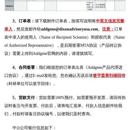
3
、订单表：
请下载附件订单表，按填写说明将
中英文信息完整
录入
，然后发邮件给
addgene@dixonadvisoryusa.com
。
注意：
订单
表中录入的使用人（Name of Recipient Scientist）和授权代表（Name
of Authorized Representative），是后期签署MTA协议（产品转让协
议）需要上传到Addgene官网的内容，请谨慎填写。
4
、合同签署
：我们根据您的订单表出具《Addgene产品代理进
口协议》，通过E-mail发给您。您在确认无误后请
签字盖章扫描回传
（科研单位可以签字回传）。
5
、货款支付
：货款需要100%预付。如需要预开发票，请回传协
议时备注与开发票。付款后，请将电汇底单、付款人信息邮件给我
们，付款时请备注协议编号，以便我们及时查询。
中
公司银行信息如下：
源