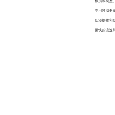
根据膜类型
专用过滤器
低浸提物和
更快的流速