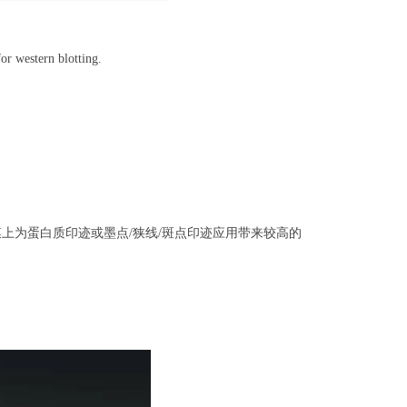
r western blotting.
硝化纤维膜上为蛋白质印迹或墨点/狭线/斑点印迹应用带来较高的