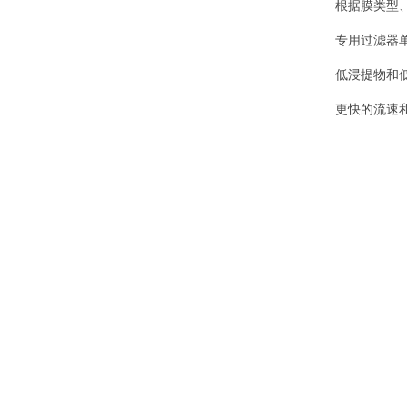
根据膜类型
专用过滤器
低浸提物和
更快的流速