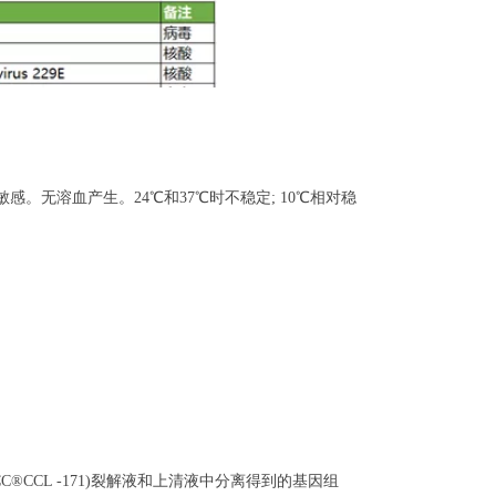
敏感。无溶血产生。24℃和37℃时不稳定; 10℃相对稳
-5细胞(ATCC®CCL -171)裂解液和上清液中分离得到的基因组