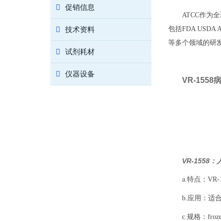
促销信息
ATCC作
技术资料
包括FDA US
等多个领域的研
试剂耗材
仪器设备
VR-155
VR-1558
a.特点：VR
b.应用：适
c.规格：frozen