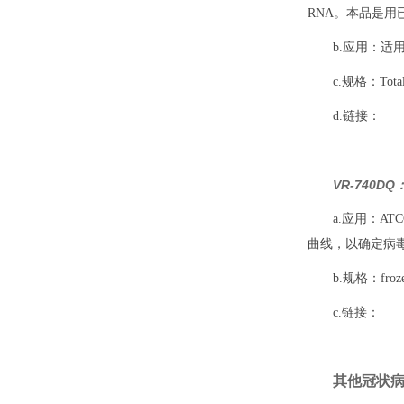
RNA。本品是
b.应用：适用
c.规格：Total R
d.链接：
VR-740D
a.应用：A
曲线，以确定病
b.规格：frozen,
c.链接：
其他冠状