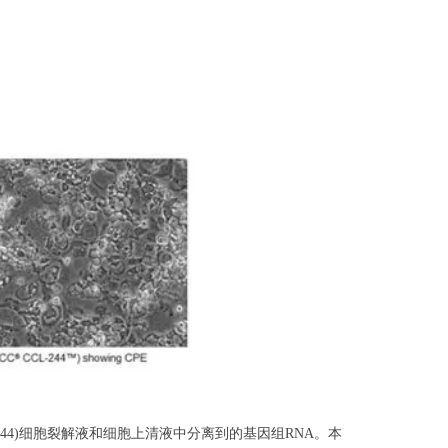
8(ATCC®CCL-244)细胞裂解液和细胞上清液中分离到的基因组RNA。本