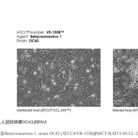
：
D：人冠状病毒OC43的RNA
Betacoronavirus 1, strain OC43 (ATCC®VR-1558)的HCT-