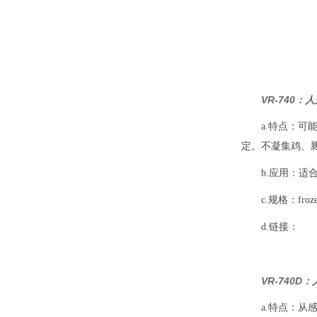
VR-740：
a.特点：可
定。不凝集鸡、
b.应用：适
c.规格：frozen
d.链接：
VR-740D
a.特点：从感染