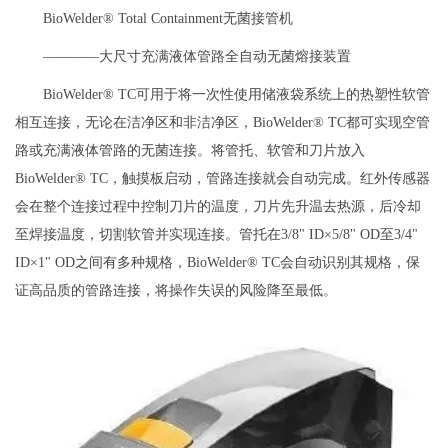
BioWelder® Total Containment无菌接管机
————大尺寸充满液体管路全自动无菌熔接装置
BioWelder® TC可用于将一次性使用储液袋系统上的热塑性软管
相互连接，无论在洁净区和非洁净区，BioWelder® TC都可实现空管
路或充满液体管路的无菌连接。将管托、软管和刀片放入
BioWelder® TC，触摸板启动，管路连接就会自动完成。红外传感器
会在整个连接过程中控制刀片的温度，刀片先升温去热源，后冷却
至焊接温度，切割软管并实现连接。管托在3/8" ID×5/8" OD至3/4"
ID×1" OD之间有多种规格，BioWelder® TC会自动识别其规格，保
证高品质的管路连接，将操作失误的风险降至最低。